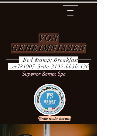
VON
GEHEIMNISSEN
Bed &amp; Breakfast
_cc781905-5cde-3194-bb3b-136
Superior &amp; Spa
Finde mehr heraus